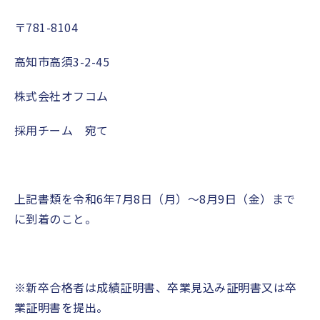
〒
781-8104
高知市高須
3-2-45
株式会社オフコム
採用チーム 宛て
上記書類を令和
6
年
7
月
8
日（月）〜
8
月
9
日（金）まで
に到着の
こと。
※新卒合格者は成績証明書、卒業見込み証明書又は卒
業証明書を提出。