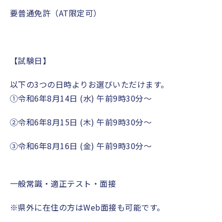
要普通免許（
AT
限定可）
【試験日】
以下の
3
つの日時よりお選びいただけます。
①令和
6
年
8
月
14
日
(
水
)
午前
9
時
30
分〜
②令和
6
年
8
月
15
日
(
木
)
午前
9
時
30
分〜
③令和
6
年
8
月
16
日
(
金
)
午前
9
時
30
分〜
一般常識・適正テスト・面接
※県外に在住の方は
Web
面接も可能です。