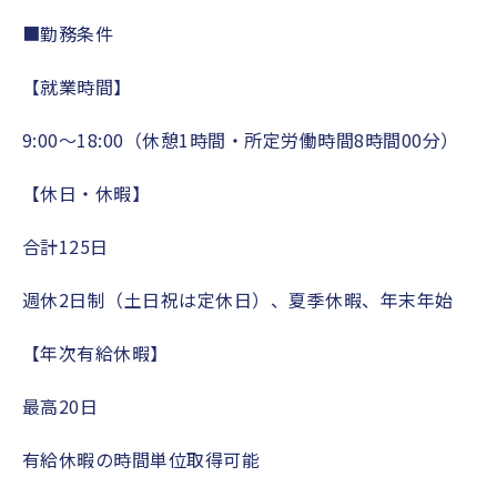
■
勤務条件
【就業時間】
9:00
～
18:00
（休憩
1
時間・所定労働時間
8
時間
00
分）
【休日・休暇】
合計
125
日
週休
2
日制（土日祝は定休日）、夏季休暇、年末年始
【年次有給休暇】
最高
20
日
有給休暇の時間単位取得可能