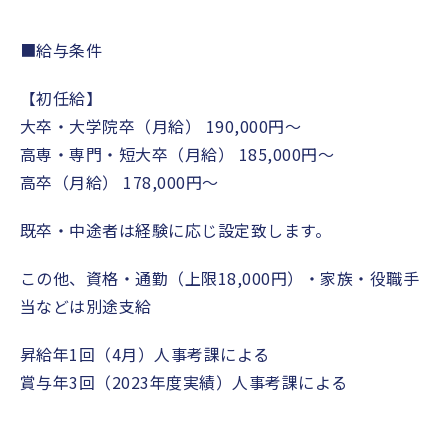
■
給与条件
【初任給】
大卒・大学院卒（月給）
190,000
円〜
高専・専門・短大卒（月給）
185,000
円〜
高卒（月給）
178,000
円〜
既卒・中途者は経験に応じ設定致します。
この他、資格・通勤（上限
18,000
円）・家族・
役職手
当などは別途支給
昇給年
1
回（
4
月）人事考課による
賞与年
3
回（
2023
年度実績）人事考課による